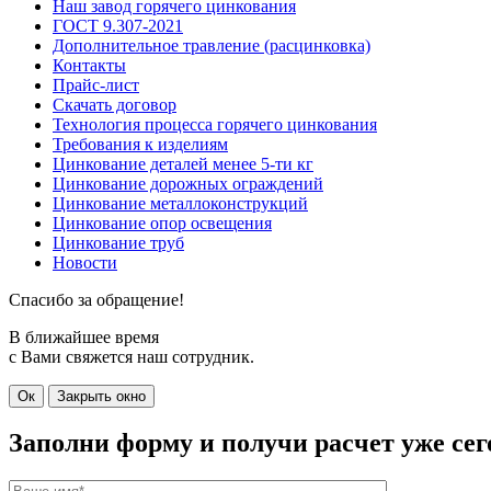
Наш завод горячего цинкования
ГОСТ 9.307-2021
Дополнительное травление (расцинковка)
Контакты
Прайс-лист
Скачать договор
Технология процесса горячего цинкования
Требования к изделиям
Цинкование деталей менее 5-ти кг
Цинкование дорожных ограждений
Цинкование металлоконструкций
Цинкование опор освещения
Цинкование труб
Новости
Спасибо за обращение!
В ближайшее время
с Вами свяжется наш сотрудник.
Ок
Закрыть окно
Заполни форму и получи расчет
уже сег