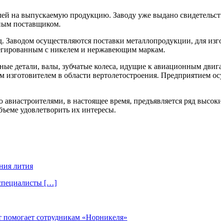
ей на выпускаемую продукцию. Заводу уже выдано свидетельс
ным поставщиком.
 Заводом осуществляются поставки металлопродукции, для изго
егированным с никелем и нержавеющим маркам.
ные детали, валы, зубчатые колеса, идущие к авиационным двига
 изготовителем в области вертолетостроения. Предприятием ос
авиастроителями, в настоящее время, предъявляется ряд высок
ъеме удовлетворить их интересы.
ния лития
 специалисты […]
т помогает сотрудникам «Норникеля»