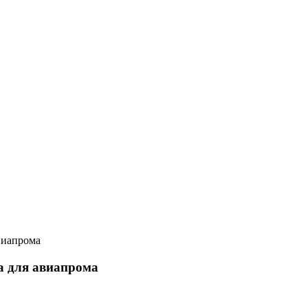
виапрома
а для авиапрома