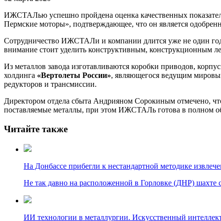
ИЖСТАЛью успешно пройдена оценка качественных показател
Пермские моторы», подтверждающее, что он является одобрен
Сотрудничество ИЖСТАЛи и компании длится уже не один год.
внимание стоит уделить конструктивным, конструкционным л
Из металлов завода изготавливаются коробки приводов, корпус
холдинга
«Вертолеты России»
, являющегося ведущим мировым
редукторов и трансмиссии.
Директором отдела сбыта Андрияном Сорокиным отмечено, что 
поставляемые металлы, при этом ИЖСТАЛь готова в полном об
Читайте также
На Донбассе прибегли к нестандартной методике извлече
Не так давно на расположенной в Горловке (ДНР) шахте
ИИ технологии в металлургии. Искусственный интеллек