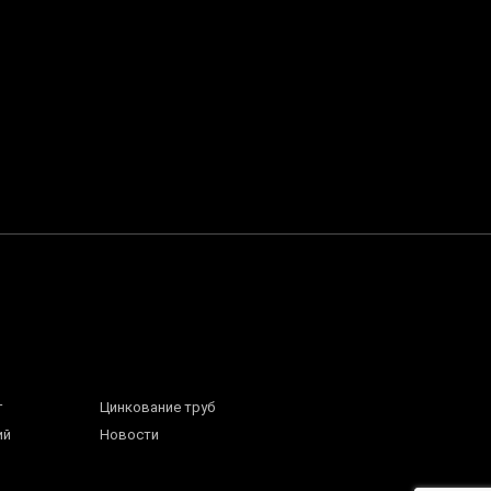
г
Цинкование труб
ий
Новости