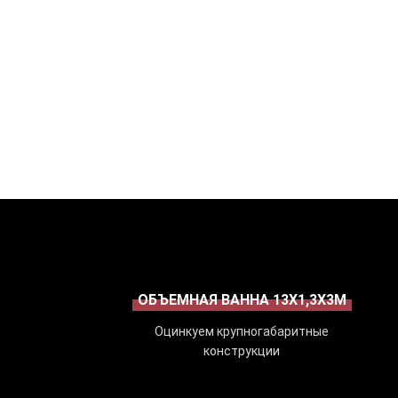
ОБЪЕМНАЯ ВАННА 13Х1,3Х3М
Оцинкуем крупногабаритные
конструкции