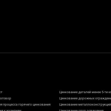
ст
Цинкование деталей менее 5-ти к
договор
Цинкование дорожных огражден
ия процесса горячего цинкования
Цинкование металлоконструкций
ия к изделиям
Цинкование опор освещения