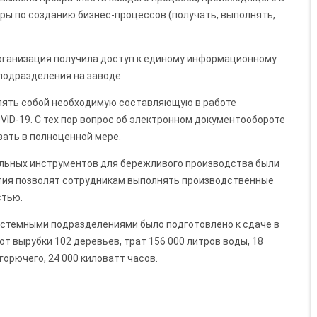
ры по созданию бизнес-процессов (получать, выполнять,
рганизация получила доступ к единому информационному
подразделения на заводе.
лять собой необходимую составляющую в работе
VID-19. С тех пор вопрос об электронном документообороте
вать в полноценной мере.
альных инструментов для бережливого производства были
тия позволят сотрудникам выполнять производственные
стью.
системными подразделениями было подготовлено к сдаче в
т вырубки 102 деревьев, трат 156 000 литров воды, 18
горючего, 24 000 киловатт часов.