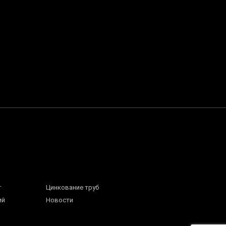
г
Цинкование труб
ий
Новости