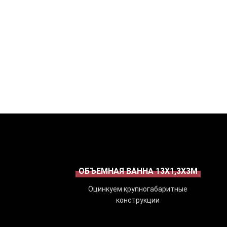
ОБЪЕМНАЯ ВАННА 13Х1,3Х3М
Оцинкуем крупногабаритные
конструкции