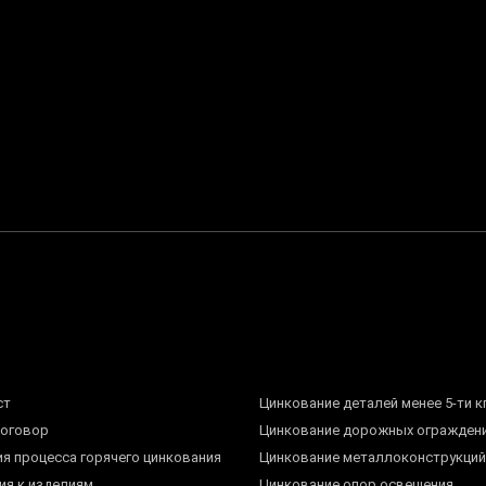
ст
Цинкование деталей менее 5-ти к
договор
Цинкование дорожных огражден
ия процесса горячего цинкования
Цинкование металлоконструкций
ия к изделиям
Цинкование опор освещения